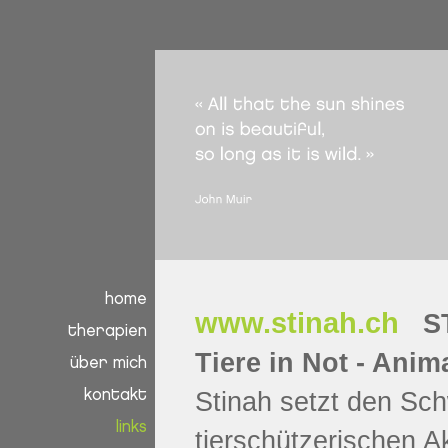
home
www.stinah.ch
S
therapien
Tiere in Not - Anim
über mich
Stinah setzt den Sch
kontakt
links
tierschützerischen A